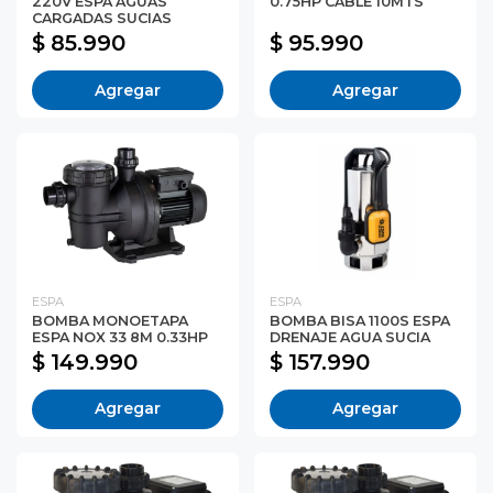
220V ESPA AGUAS
0.75HP CABLE 10MTS
CARGADAS SUCIAS
$ 85.990
$ 95.990
Agregar
Agregar
ESPA
ESPA
BOMBA MONOETAPA
BOMBA BISA 1100S ESPA
ESPA NOX 33 8M 0.33HP
DRENAJE AGUA SUCIA
$ 149.990
$ 157.990
Agregar
Agregar