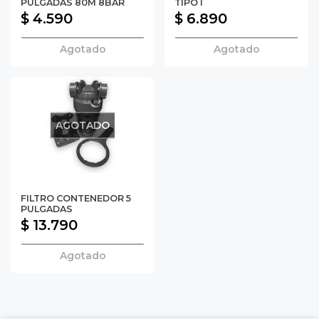
PULGADAS 80M 8BAR
TIPO I
$ 4.590
$ 6.890
Agotado
Agotado
AGOTADO
FILTRO CONTENEDOR 5
PULGADAS
$ 13.790
Agotado