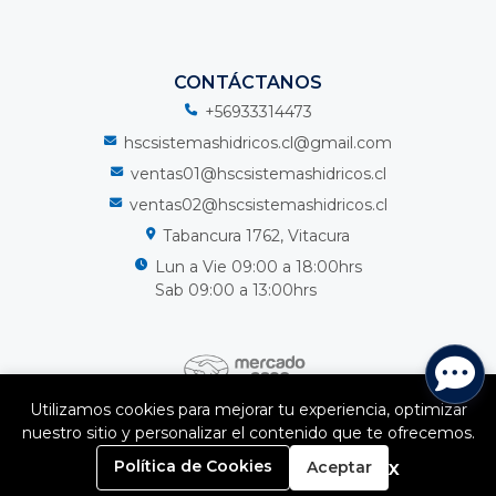
CONTÁCTANOS
+56933314473
hscsistemashidricos.cl@gmail.com
ventas01@hscsistemashidricos.cl
ventas02@hscsistemashidricos.cl
Tabancura 1762, Vitacura
Lun a Vie 09:00 a 18:00hrs
Sab 09:00 a 13:00hrs
Utilizamos cookies para mejorar tu experiencia, optimizar
nuestro sitio y personalizar el contenido que te ofrecemos.
HSC Sistemas Hidricos Spa © 2026
0
¿Te gusta mi tienda? Yo vendo con
Bsale
x
Política de Cookies
Aceptar