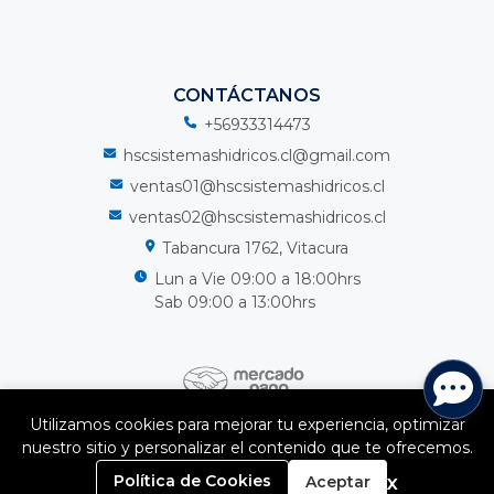
CONTÁCTANOS
+56933314473
hscsistemashidricos.cl@gmail.com
ventas01@hscsistemashidricos.cl
ventas02@hscsistemashidricos.cl
Tabancura 1762, Vitacura
Lun a Vie 09:00 a 18:00hrs
Sab 09:00 a 13:00hrs
Utilizamos cookies para mejorar tu experiencia, optimizar
nuestro sitio y personalizar el contenido que te ofrecemos.
HSC Sistemas Hidricos Spa © 2026
¿Te gusta mi tienda? Yo vendo con
Bsale
0
x
Política de Cookies
Aceptar