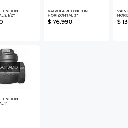
ETENCION
VALVULA RETENCION
VALV
 2 1/2"
HORIZONTAL 3"
HORI
0
$ 76.990
$ 1
GOTADO
ETENCION
L 1"