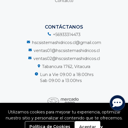
Contacto
CONTÁCTANOS
+56933314473
hscsistemashidricos.cl@gmail.com
ventas01@hscsistemashidricos.cl
ventas02@hscsistemashidricos.cl
Tabancura 1762, Vitacura
Lun a Vie 09:00 a 18:00hrs
Sab 09:00 a 13:00hrs
Utilizamos cookies para mejorar tu experiencia, optimizar
nuestro sitio y personalizar el contenido que te ofrecemos.
HSC Sistemas Hidricos Spa © 2026
¿Te gusta mi tienda? Yo vendo con
Bsale
0
x
Política de Cookies
Aceptar