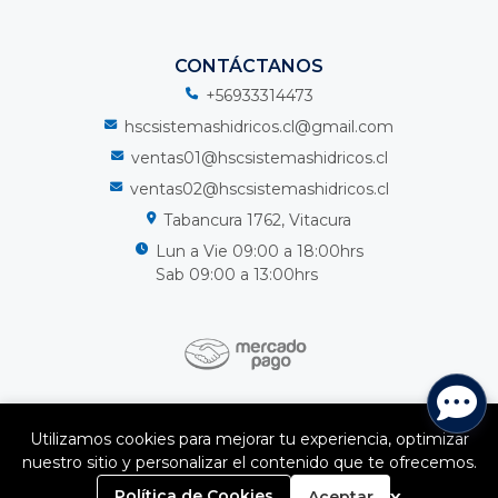
CONTÁCTANOS
+56933314473
hscsistemashidricos.cl@gmail.com
ventas01@hscsistemashidricos.cl
ventas02@hscsistemashidricos.cl
Tabancura 1762, Vitacura
Lun a Vie 09:00 a 18:00hrs
Sab 09:00 a 13:00hrs
HSC Sistemas Hidricos Spa © 2026
Utilizamos cookies para mejorar tu experiencia, optimizar
¿Te gusta mi tienda? Yo vendo con
Bsale
nuestro sitio y personalizar el contenido que te ofrecemos.
0
x
Política de Cookies
Aceptar