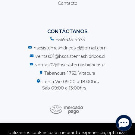
Contacto
CONTÁCTANOS
+56933314473
hscsistemashidricos.cl@gmail.com
ventas01@hscsistemashidricos.cl
ventas02@hscsistemashidricos.cl
Tabancura 1762, Vitacura
Lun a Vie 09:00 a 18:00hrs
Sab 09:00 a 13:00hrs
HSC Sistemas Hidricos Spa © 2026
Utilizamos cookies para mejorar tu experiencia, optimizar
¿Te gusta mi tienda? Yo vendo con
Bsale