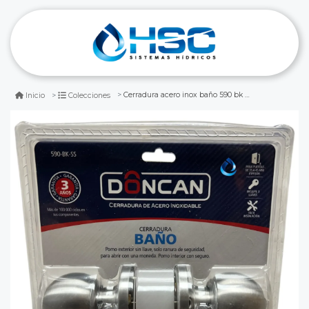
Cerradura acero inox baño 590 bk ss
Inicio
Colecciones