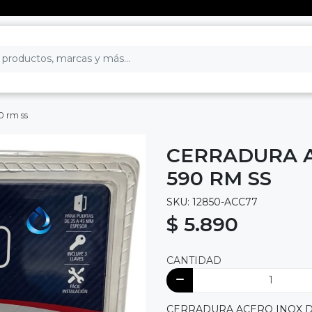
0 rm ss
CERRADURA A
590 RM SS
SKU: 12850-ACC77
$ 5.890
CANTIDAD
CERRADURA ACERO INOX D