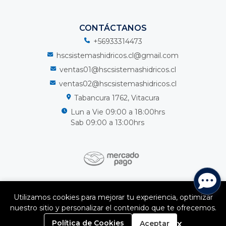
CONTÁCTANOS
+56933314473
hscsistemashidricos.cl@gmail.com
ventas01@hscsistemashidricos.cl
ventas02@hscsistemashidricos.cl
Tabancura 1762, Vitacura
Lun a Vie 09:00 a 18:00hrs
Sab 09:00 a 13:00hrs
HSC Sistemas Hidricos Spa © 2026
Utilizamos cookies para mejorar tu experiencia, optimizar
¿Te gusta mi tienda? Yo vendo con
Bsale
nuestro sitio y personalizar el contenido que te ofrecemos.
0
x
Política de Cookies
Aceptar