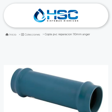
Copla pvc reparacion 110mm anger
Inicio
Colecciones