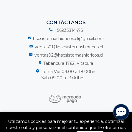
CONTÁCTANOS
+56933314473
hscsistemashidricos.cl@gmail.com
ventas01@hscsistemashidricos.cl
ventas02@hscsistemashidricos.cl
Tabancura 1762, Vitacura
Lun a Vie 09:00 a 18:00hrs
Sab 09:00 a 13:00hrs
HSC Sistemas Hidricos Spa © 2026
Utilizamos cookies para mejorar tu experiencia, optimizar
¿Te gusta mi tienda? Yo vendo con
Bsale
nuestro sitio y personalizar el contenido que te ofrecemos.