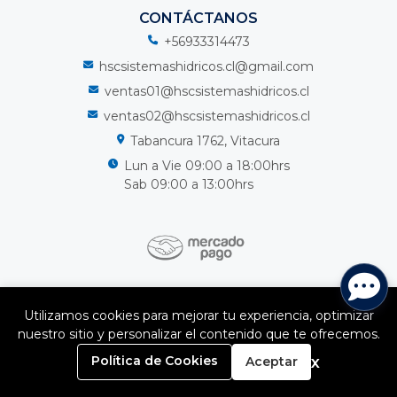
CONTÁCTANOS
+56933314473
hscsistemashidricos.cl@gmail.com
ventas01@hscsistemashidricos.cl
ventas02@hscsistemashidricos.cl
Tabancura 1762, Vitacura
Lun a Vie 09:00 a 18:00hrs
Sab 09:00 a 13:00hrs
HSC Sistemas Hidricos Spa © 2026
Utilizamos cookies para mejorar tu experiencia, optimizar
¿Te gusta mi tienda? Yo vendo con
Bsale
nuestro sitio y personalizar el contenido que te ofrecemos.
0
x
Política de Cookies
Aceptar
Inicio
Carrito
Buscar
Menú