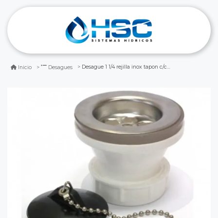
Desague 1 1/4 rejilla inox tapon c/cadena
Inicio
Desagues