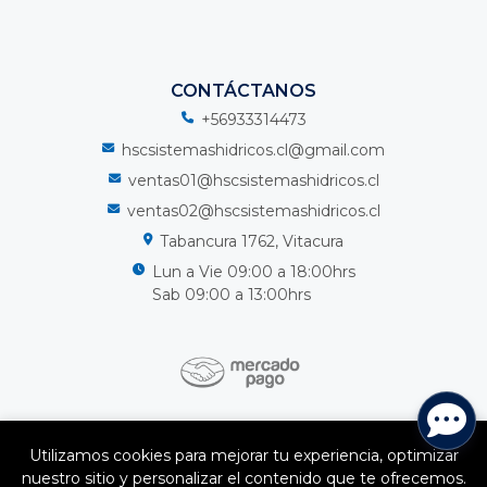
CONTÁCTANOS
+56933314473
hscsistemashidricos.cl@gmail.com
ventas01@hscsistemashidricos.cl
ventas02@hscsistemashidricos.cl
Tabancura 1762, Vitacura
Lun a Vie 09:00 a 18:00hrs
Sab 09:00 a 13:00hrs
HSC Sistemas Hidricos Spa © 2026
Utilizamos cookies para mejorar tu experiencia, optimizar
¿Te gusta mi tienda? Yo vendo con
Bsale
nuestro sitio y personalizar el contenido que te ofrecemos.