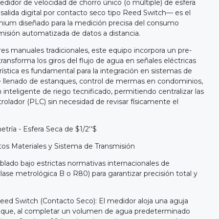
didor de velocidad de chorro único (o múltiple) de esfera
salida digital por contacto seco tipo Reed Switch— es el
mium diseñado para la medición precisa del consumo
isión automatizada de datos a distancia.
res manuales tradicionales, este equipo incorpora un pre-
ansforma los giros del flujo de agua en señales eléctricas
terística es fundamental para la integración en sistemas de
e llenado de estanques, control de mermas en condominios,
nteligente de riego tecnificado, permitiendo centralizar las
rolador (PLC) sin necesidad de revisar físicamente el
tría - Esfera Seca de $1/2''$
tos Materiales y Sistema de Transmisión
lado bajo estrictas normativas internacionales de
lase metrológica B o R80) para garantizar precisión total y
eed Switch (Contacto Seco): El medidor aloja una aguja
o que, al completar un volumen de agua predeterminado