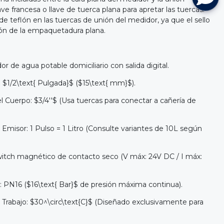
ave francesa o llave de tuerca plana para apretar las tuercas.
e teflón en las tuercas de unión del medidor, ya que el sello
ión de la empaquetadura plana.
r de agua potable domiciliario con salida digital.
$1/2\text{ Pulgada}$ ($15\text{ mm}$).
l Cuerpo: $3/4''$ (Usa tuercas para conectar a cañería de
Emisor: 1 Pulso = 1 Litro (Consulte variantes de 10L según
itch magnético de contacto seco (V máx: 24V DC / I máx:
: PN16 ($16\text{ Bar}$ de presión máxima continua).
rabajo: $30^\circ\text{C}$ (Diseñado exclusivamente para