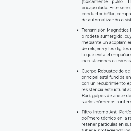
(típicamente 1 pulso = 1 
encapsulado. Este sensor
conductor bifilar, comp
de automatización o s
Transmisión Magnética D
o rodete sumergido, cu
mediante un acoplamien
de relojería y los dígit
lo que evita el empañami
incrustaciones calcáreas
Cuerpo Robustecido de L
principal está fundida e
con un recubrimiento ep
resistencia estructural 
Bar), golpes de ariete d
suelos húmedos o intem
Filtro Interno Anti-Partí
polímero técnico en la 
retener partículas en su
tubería, protegiendo lo