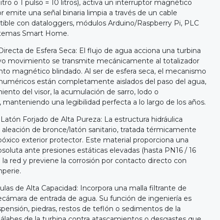
litro o 1 pulso = 10 litros), activa un interruptor magnético
 emite una señal binaria limpia a través de un cable
atible con dataloggers, módulos Arduino/Raspberry Pi, PLC
istemas Smart Home.
irecta de Esfera Seca: El flujo de agua acciona una turbina
yo movimiento se transmite mecánicamente al totalizador
to magnético blindado. Al ser de esfera seca, el mecanismo
os numéricos están completamente aislados del paso del agua,
ento del visor, la acumulación de sarro, lodo o
, manteniendo una legibilidad perfecta a lo largo de los años.
atón Forjado de Alta Pureza: La estructura hidráulica
n aleación de bronce/latón sanitario, tratada térmicamente
óxico exterior protector. Este material proporciona una
absoluta ante presiones estáticas elevadas (hasta PN16 / 16
e la red y previene la corrosión por contacto directo con
perie.
culas de Alta Capacidad: Incorpora una malla filtrante de
recámara de entrada de agua. Su función de ingeniería es
spensión, piedras, restos de teflón o sedimentos de la
s álabes de la turbina contra atascamientos o desgastes que