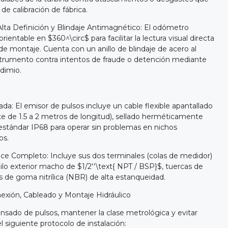
 de calibración de fábrica.
Alta Definición y Blindaje Antimagnético: El odómetro
rientable en $360^\circ$ para facilitar la lectura visual directa
e montaje. Cuenta con un anillo de blindaje de acero al
instrumento contra intentos de fraude o detención mediante
dimio.
ada: El emisor de pulsos incluye un cable flexible apantallado
te de 1.5 a 2 metros de longitud), sellado herméticamente
 estándar IP68 para operar sin problemas en nichos
os.
ce Completo: Incluye sus dos terminales (colas de medidor)
hilo exterior macho de $1/2''\text{ NPT / BSP}$, tuercas de
de goma nitrílica (NBR) de alta estanqueidad.
exión, Cableado y Montaje Hidráulico
ensado de pulsos, mantener la clase metrológica y evitar
el siguiente protocolo de instalación: