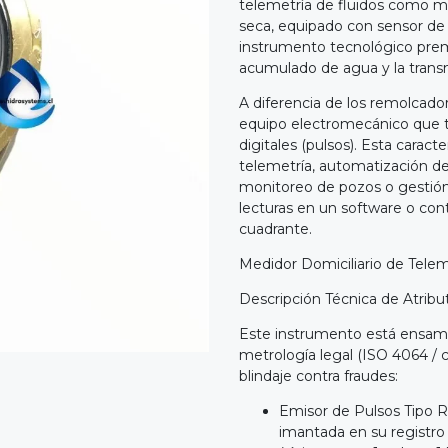
telemetría de fluidos como me
seca, equipado con sensor de 
instrumento tecnológico pre
acumulado de agua y la transm
A diferencia de los remolcado
equipo electromecánico que tr
digitales (pulsos). Esta carac
telemetría, automatización d
monitoreo de pozos o gestión i
lecturas en un software o cont
cuadrante.
Medidor Domiciliario de Teleme
Descripción Técnica de Atribu
Este instrumento está ensamb
metrología legal (ISO 4064 / c
blindaje contra fraudes:
Emisor de Pulsos Tipo R
imantada en su registr