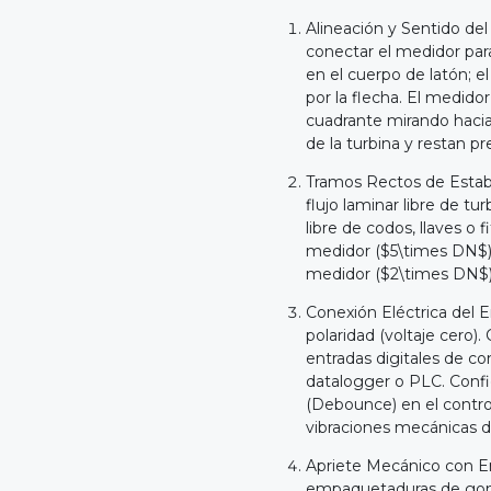
Alineación y Sentido del 
conectar el medidor para
en el cuerpo de latón; e
por la flecha. El medido
cuadrante mirando hacia e
de la turbina y restan pr
Tramos Rectos de Estabil
flujo laminar libre de t
libre de codos, llaves o
medidor ($5\times DN$) 
medidor ($2\times DN$)
Conexión Eléctrica del 
polaridad (voltaje cero)
entradas digitales de co
datalogger o PLC. Configu
(Debounce) en el control
vibraciones mecánicas de
Apriete Mecánico con Em
empaquetaduras de goma 