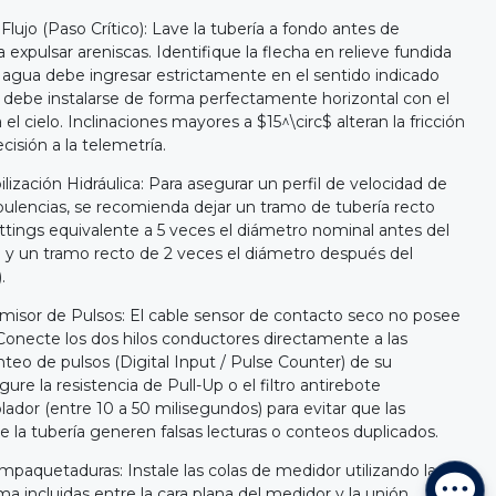
Flujo (Paso Crítico): Lave la tubería a fondo antes de
 expulsar areniscas. Identifique la flecha en relieve fundida
l agua debe ingresar estrictamente en el sentido indicado
r debe instalarse de forma perfectamente horizontal con el
l cielo. Inclinaciones mayores a $15^\circ$ alteran la fricción
ecisión a la telemetría.
ización Hidráulica: Para asegurar un perfil de velocidad de
urbulencias, se recomienda dejar un tramo de tubería recto
 fittings equivalente a 5 veces el diámetro nominal antes del
y un tramo recto de 2 veces el diámetro después del
.
Emisor de Pulsos: El cable sensor de contacto seco no posee
. Conecte los dos hilos conductores directamente a las
nteo de pulsos (Digital Input / Pulse Counter) de su
re la resistencia de Pull-Up o el filtro antirebote
ador (entre 10 a 50 milisegundos) para evitar que las
 la tubería generen falsas lecturas o conteos duplicados.
paquetaduras: Instale las colas de medidor utilizando las
incluidas entre la cara plana del medidor y la unión