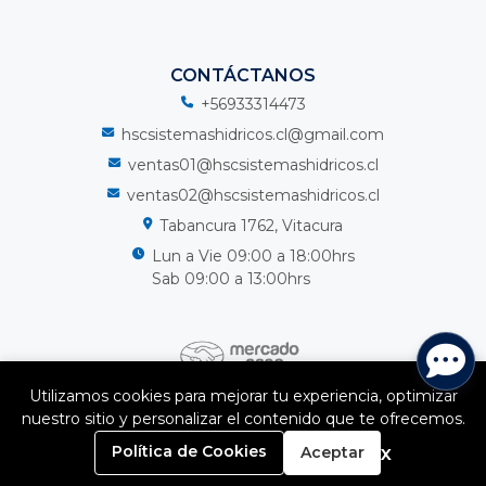
CONTÁCTANOS
+56933314473
hscsistemashidricos.cl@gmail.com
ventas01@hscsistemashidricos.cl
ventas02@hscsistemashidricos.cl
Tabancura 1762, Vitacura
Lun a Vie 09:00 a 18:00hrs
Sab 09:00 a 13:00hrs
Utilizamos cookies para mejorar tu experiencia, optimizar
nuestro sitio y personalizar el contenido que te ofrecemos.
HSC Sistemas Hidricos Spa © 2026
0
¿Te gusta mi tienda? Yo vendo con
Bsale
x
Política de Cookies
Aceptar
Inicio
Carrito
Buscar
Menú