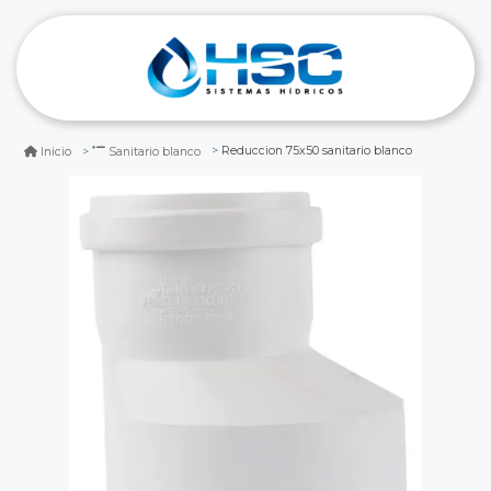
Reduccion 75x50 sanitario blanco
Inicio
Sanitario blanco