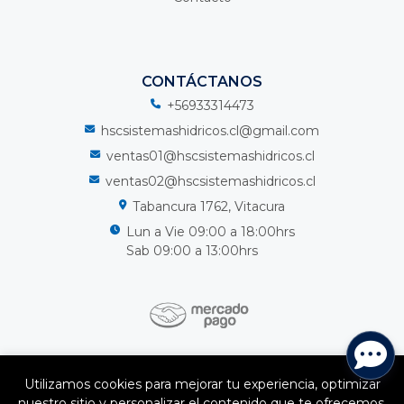
CONTÁCTANOS
+56933314473
hscsistemashidricos.cl@gmail.com
ventas01@hscsistemashidricos.cl
ventas02@hscsistemashidricos.cl
Tabancura 1762, Vitacura
Lun a Vie 09:00 a 18:00hrs
Sab 09:00 a 13:00hrs
HSC Sistemas Hidricos Spa © 2026
Utilizamos cookies para mejorar tu experiencia, optimizar
¿Te gusta mi tienda? Yo vendo con
Bsale
nuestro sitio y personalizar el contenido que te ofrecemos.