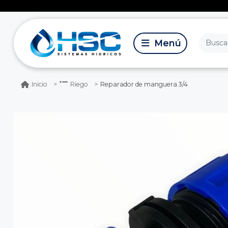
Reparador de manguera 3/4
Inicio
Riego