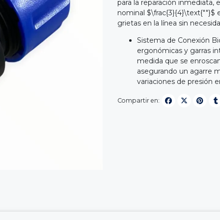
para la reparación inmediata
nominal $\frac{3}{4}\text{""}$
grietas en la línea sin neces
Sistema de Conexión Bi
ergonómicas y garras i
medida que se enroscan. 
asegurando un agarre me
variaciones de presión en
Compartir en: