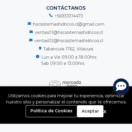
CONTÁCTANOS
+56933314473
hscsistemashidricos.cl@gmail.com
ventas01@hscsistemashidricos.cl
ventas02@hscsistemashidricos.cl
Tabancura 1762, Vitacura
Lun a Vie 09:00 a 18:00hrs
Sab 09:00 a 13:00hrs
Utilizamos cookies para mejorar tu experiencia, optimizar
nuestro sitio y personalizar el contenido que te ofrecemos.
HSC Sistemas Hidricos Spa © 2026
¿Te gusta mi tienda? Yo vendo con
Bsale
0
x
Política de Cookies
Aceptar
Inicio
Carrito
Buscar
Menú