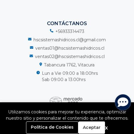
CONTÁCTANOS
+56933314473
hscsistemashidricos.cl@gmail.com
ventas01@hscsistemashidricos.cl
ventas02@hscsistemashidricos.cl
Tabancura 1762, Vitacura
Lun a Vie 09:00 a 18:00hrs
Sab 09:00 a 13:00hrs
Utilizamos cookies para mejorar tu experiencia, optimizar
nuestro sitio y personalizar el contenido que te ofrecemos.
HSC Sistemas Hidricos Spa © 2026
0
¿Te gusta mi tienda? Yo vendo con
Bsale
x
Política de Cookies
Aceptar