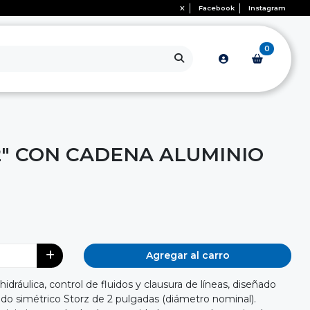
X
Facebook
Instagram
0
2" CON CADENA ALUMINIO
Agregar al carro
dráulica, control de fluidos y clausura de líneas, diseñado
pido simétrico Storz de 2 pulgadas (diámetro nominal).