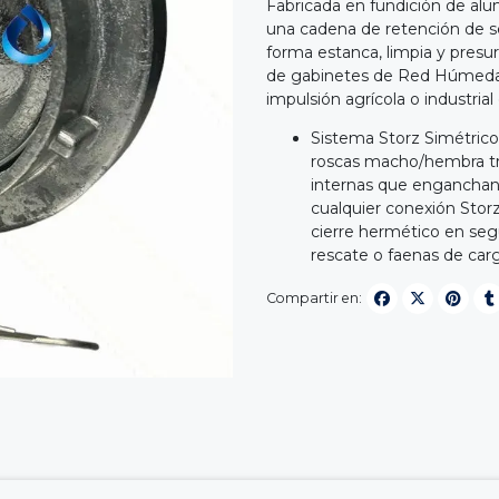
Fabricada en fundición de alu
una cadena de retención de seg
forma estanca, limpia y presur
de gabinetes de Red Húmeda 
impulsión agrícola o industrial
Sistema Storz Simétrico 
roscas macho/hembra trad
internas que enganchan 
cualquier conexión Stor
cierre hermético en seg
rescate o faenas de carg
Compartir en: