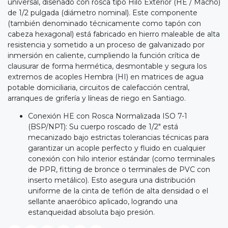
universal, diseñado con rosca tipo Hilo Exterior (HE / Macho)
de 1/2 pulgada (diámetro nominal). Este componente
(también denominado técnicamente como tapón con
cabeza hexagonal) está fabricado en hierro maleable de alta
resistencia y sometido a un proceso de galvanizado por
inmersión en caliente, cumpliendo la función crítica de
clausurar de forma hermética, desmontable y segura los
extremos de acoples Hembra (HI) en matrices de agua
potable domiciliaria, circuitos de calefacción central,
arranques de grifería y líneas de riego en Santiago.
Conexión HE con Rosca Normalizada ISO 7-1
(BSP/NPT): Su cuerpo roscado de 1/2" está
mecanizado bajo estrictas tolerancias técnicas para
garantizar un acople perfecto y fluido en cualquier
conexión con hilo interior estándar (como terminales
de PPR, fitting de bronce o terminales de PVC con
inserto metálico). Esto asegura una distribución
uniforme de la cinta de teflón de alta densidad o el
sellante anaeróbico aplicado, logrando una
estanqueidad absoluta bajo presión.