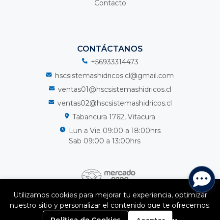
Contacto
CONTÁCTANOS
+56933314473
hscsistemashidricos.cl@gmail.com
ventas01@hscsistemashidricos.cl
ventas02@hscsistemashidricos.cl
Tabancura 1762, Vitacura
Lun a Vie 09:00 a 18:00hrs
Sab 09:00 a 13:00hrs
Utilizamos cookies para mejorar tu experiencia, optimizar
nuestro sitio y personalizar el contenido que te ofrecemos.
HSC Sistemas Hidricos Spa © 2026
¿Te gusta mi tienda? Yo vendo con
Bsale
0