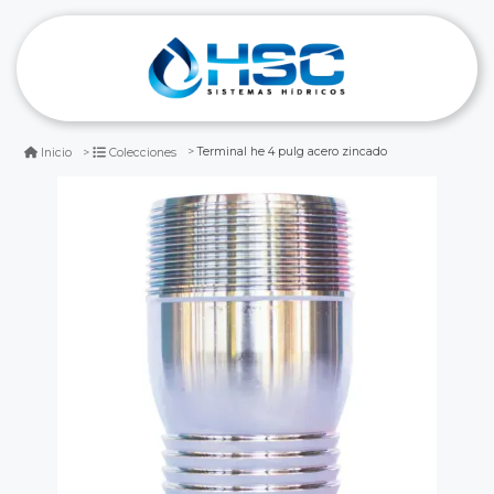
Terminal he 4 pulg acero zincado
Inicio
Colecciones