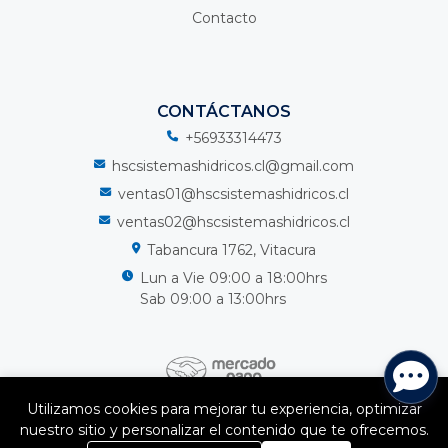
Contacto
CONTÁCTANOS
+56933314473
hscsistemashidricos.cl@gmail.com
ventas01@hscsistemashidricos.cl
ventas02@hscsistemashidricos.cl
Tabancura 1762, Vitacura
Lun a Vie 09:00 a 18:00hrs
Sab 09:00 a 13:00hrs
Utilizamos cookies para mejorar tu experiencia, optimizar
nuestro sitio y personalizar el contenido que te ofrecemos.
HSC Sistemas Hidricos Spa © 2026