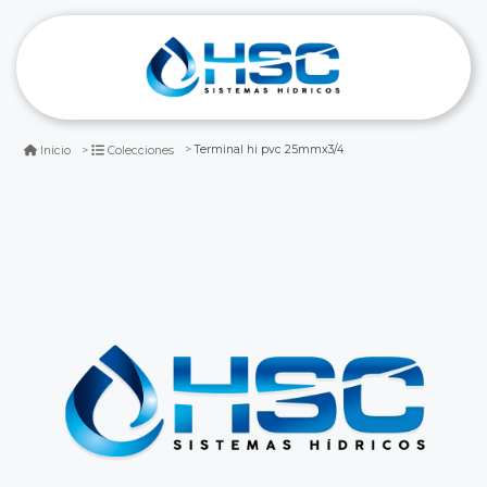
Terminal hi pvc 25mmx3/4
Inicio
Colecciones