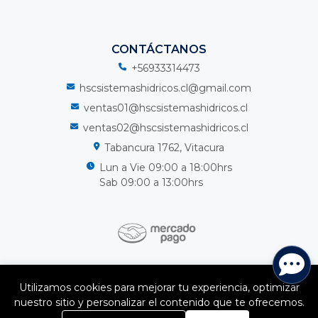
CONTÁCTANOS
+56933314473
hscsistemashidricos.cl@gmail.com
ventas01@hscsistemashidricos.cl
ventas02@hscsistemashidricos.cl
Tabancura 1762, Vitacura
Lun a Vie 09:00 a 18:00hrs
Sab 09:00 a 13:00hrs
HSC Sistemas Hidricos Spa © 2026
Utilizamos cookies para mejorar tu experiencia, optimizar
¿Te gusta mi tienda? Yo vendo con
Bsale
nuestro sitio y personalizar el contenido que te ofrecemos.