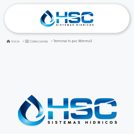
Terminal hi pvc 90mmx3
Inicio
Colecciones