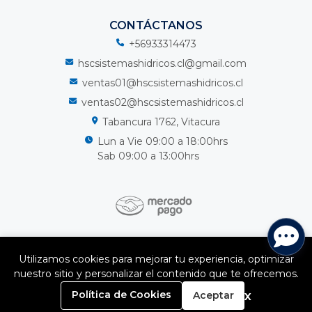
CONTÁCTANOS
+56933314473
hscsistemashidricos.cl@gmail.com
ventas01@hscsistemashidricos.cl
ventas02@hscsistemashidricos.cl
Tabancura 1762, Vitacura
Lun a Vie 09:00 a 18:00hrs
Sab 09:00 a 13:00hrs
HSC Sistemas Hidricos Spa © 2026
Utilizamos cookies para mejorar tu experiencia, optimizar
¿Te gusta mi tienda? Yo vendo con
Bsale
nuestro sitio y personalizar el contenido que te ofrecemos.
0
x
Política de Cookies
Aceptar