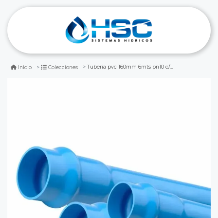
Tuberia pvc 160mm 6mts pn10 c/goma
Inicio
Colecciones