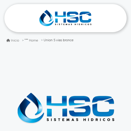
Union 5 vias bronce
Inicio
Home