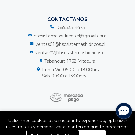
CONTÁCTANOS
+56933314473
hscsistemashidricos.cl@gmail.com
ventas01@hscsistemashidricos.cl
ventas02@hscsistemashidricos.cl
Tabancura 1762, Vitacura
Lun a Vie 09:00 a 18:00hrs
Sab 09:00 a 13:00hrs
HSC Sistemas Hidricos Spa © 2026
Utilizamos cookies para mejorar tu experiencia, optimizar
¿Te gusta mi tienda? Yo vendo con
Bsale
nuestro sitio y personalizar el contenido que te ofrecemos.
0