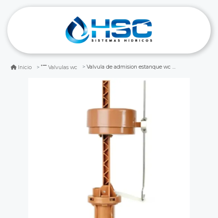
Valvula de admision estanque wc 1/2 7/8 y 15/16
Inicio
Valvulas wc