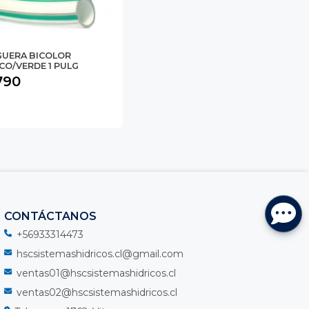
UERA BICOLOR
CO/VERDE 1 PULG
.790
CONTÁCTANOS
+56933314473
hscsistemashidricos.cl@gmail.com
ventas01@hscsistemashidricos.cl
ventas02@hscsistemashidricos.cl