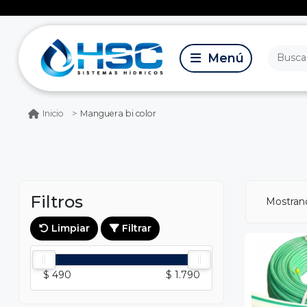
Manguera bi color
Inicio
Filtros
Mostra
Limpiar
Filtrar
$ 490
$ 1.790